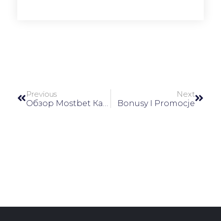
Previous
Next
Обзор Mostbet Казино: Фриспины Же Бонусы
Bonusy I Promocje