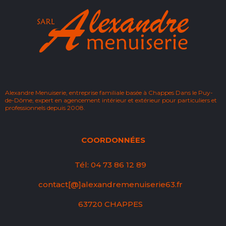
Alexandre Menuiserie, entreprise familiale basée à Chappes Dans le Puy-
de-Dôme, expert en agencement intérieur et extérieur pour particuliers et
professionnels depuis 2008.
COORDONNÉES
Tél: 04 73 86 12 89
contact[@]alexandremenuiserie63.fr
63720 CHAPPES