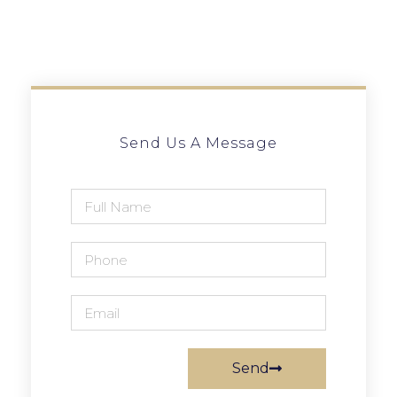
Send Us A Message
Send