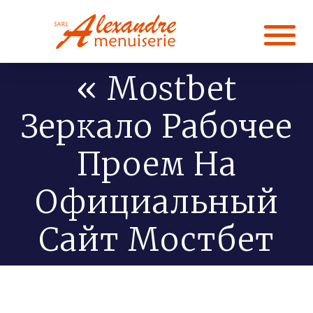
« Mostbet
Зеркало Рабочее
Проем На
Официальный
Сайт Мостбет