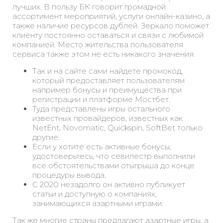
лучших. В пользу БК говорит громадной
ассортимент мероприятий, услуги онлайн-казино, а
также наличие ресурсов дублей. Зеркало поможет
клиенту постоянно оставаться и связи с любимой
компанией. Место жительства пользователя
сервиса также этом не есть никакого значения.
Так и на сайте сами найдете промокод,
который предоставляет пользователям
например бонусы и преимущества при
регистрации и платформе Мостбет.
Туда представлены игры остального
известных провайдеров, известных как
NetEnt, Novomatic, Quickspin, SoftBet только
другие.
Если у хотите есть активные бонусы,
удостоверьтесь, что севилестр выполнили
все обстоятельствами отыгрыша до конце
процедуры вывода.
С 2020 незадолго он активно публикует
статьи и доступную о компаниях,
занимающихся азартными играми.
Так же многие страны предлагают азартные игры, а