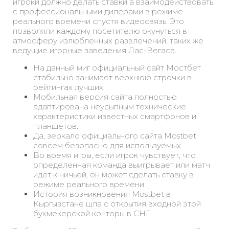
игроки должно делать ставки а взаимодействовать
с профессиональными дилерами в режиме
реального времени спустя видеосвязь. Это
позволяли каждому посетителю окунуться в
атмосферу излюбленных развлечений, таких же
ведущие игорные заведения Лас-Вегаса.
На данный миг официальный сайт Мостбет
стабильно занимает верхнюю строчки в
рейтингах лучших.
Мобильная версия сайта полностью
адаптирована неусыпным технические
характеристики известных смартфонов и
планшетов.
Да, зеркало официального сайта Mostbet
совсем безопасно для используемых.
Во время игры, если игрок чувствует, что
определенная команда выигрывает или матч
идет к ничьей, он может сделать ставку в
режиме реального времени.
История возникновения Mostbet в
Кыргызстане шла с открытия входной этой
букмекерской конторы в СНГ.