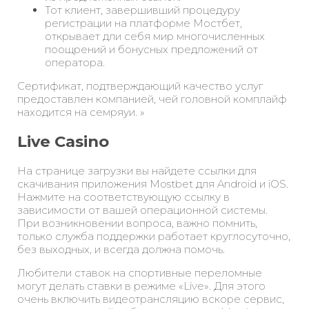
Тот клиент, завершивший процедуру
регистрации на платформе Мостбет,
открывает дли себя мир многочисленных
поощрений и бонусных предложений от
оператора.
Сертификат, подтверждающий качество услуг
предоставлен компанией, чей головной комплайф
находится на семряуи. »
Live Casino
На странице загрузки вы найдете ссылки для
скачивания приложения Mostbet для Android и iOS.
Нажмите на соответствующую ссылку в
зависимости от вашей операционной системы.
При возникновении вопроса, важно помнить,
только служба поддержки работает круглосуточно,
без выходных, и всегда должна помочь.
Любители ставок на спортивные переломные
могут делать ставки в режиме «Live». Для этого
очень включить видеотрансляцию вскоре сервис,