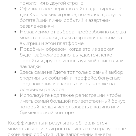
появления в другой стране.
Официальное зеркало сайта адаптировано
ддя Кыргызских игроков, позволяя доступ к
богатейший линии событий и азартным
развлечениям.
Независимо от выбора, пребезбожно всегда
можете наслаждаться азартом и шансом на
выигрыш и этой платформе.
Подобным образом, когда это из зеркал
будет заблокировано, вы удастся легко
перейти и другое, используя мой список или
закладки.
Здесь сами найдете тот только самый выбор
спортивных событий, интерфейс, бонусные
предложения и азартные игры, что же на
основном ресурсе.
Используйте код также регистрации, чтобы
иметь самый большой приветственный бонус,
который нельзя использовать в казино или
букмекерской конторе.
Коэффициенты и результаты обновляются
моментально, и выигрыш начисляется сразу после
окончания события. Или заполнении анкеты