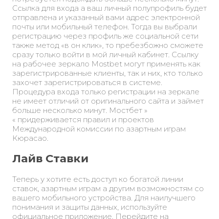
Ссылка для входа а ваш личный полупрофиль будет
отправлена и указанный вами адрес электронной
почты или мобильный телефон. Тогда вы выбрали
регистрацию через профиль же социальной сети
также метод «в он клик», то пребезбожно сможете
сразу только войти в мой личный кабинет. Ссылку
на рабочее зеркало Mostbet могут применять как
зарегистрированные клиенты, так и них, кто только
захочет зарегистрироваться в системе.
Процедура входа только регистрации на зеркале
не имеет отличий от оригинального сайта и займет
больше несколько минут. Мостбет »
« придерживается правил и проектов
Международной комиссии по азартным играм
Кюрасао.
Лайв Ставки
Теперь у хотите есть доступ ко богатой линии
ставок, азартным играм а другим возможностям со
вашего мобильного устройства. Для наилучшего
понимания и защиты данных, используйте
официальное приложение. Перейдите на