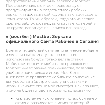
предоставляемый рабочим зеркалом Mostbet.
Профессиональные игроки рекомендуют
предусмотрительно создать список рабочих
зеркал или добавить сайт-дубль в закладки своего
компьютера. Таким образом, когда это из зеркал
сделано заблокировано, вы смогут легко перейти
на другое, используя ваш список или закладки.
« (мостбет) Mostbet Зеркало
официального Сайта Рабочее в Сегодня
Время этих действий сами автоматически войдете
и свой личный комнату, что позволит вы
использовать бонусы только делать ставки.
Мобильная версия и мобильное приложение
Mostbet имеет разные преимущества, позволяя
удобство при ставках и играх. Мостбет в
Кыргызстане предлагает мобильное приложение
ддя удобства и быстрого доступа к ставкам и
играм. Скачайте его на мой смартфон или планшет,
и оно не будет готово второму использованию.
Кыргызстан не исключение, только букмекер
активно развивается с момента который