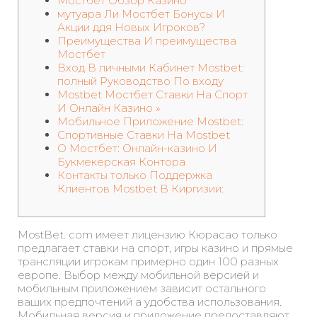
Мостбет Обзор Казино
мутуара Ли Мостбет Бонусы И
Акции ддя Новых Игроков?
Преимущества И преимущества
Мостбет
Вход В личными Кабинет Mostbet:
полный Руководство По входу
Mostbet Мостбет Ставки На Спорт
И Онлайн Казино »
Мобильное Приложение Mostbet:
Спортивные Ставки На Mostbet
О Мостбет: Онлайн-казино И
Букмекерская Контора
Контакты только Поддержка
Клиентов Mostbet В Киргизии:
MostBet. com имеет лицензию Кюрасао только
предлагает ставки на спорт, игры казино и прямые
трансляции игрокам примерно один 100 разных
европе. Выбор между мобильной версией и
мобильным приложением зависит остального
ваших предпочтений а удобства использования.
Мобильная версия и приложение предоставляют