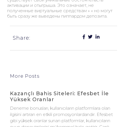
активации и отыгрыша. Это означает, не
полученные виртуальные средствам » « но могут
быть сразу же выведены пиппардом депозита.
Share:
More Posts
Kazançlı Bahis Siteleri: Efesbet İle
Yüksek Oranlar
Deneme bonusları, kullanıcıların platformlara olan
ilgisini artıran en etkili promosyonlardandır. Efesbet
gibi yüksek oranlar sunan platformlar, kullanıcıların
oyun deneyimlerini mükemmel hale getirir. Canlı