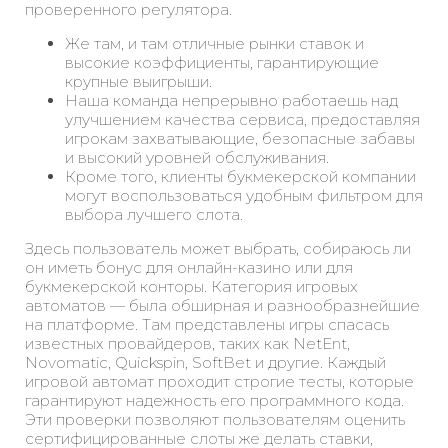
проверенного регулятора.
Же там, и там отличные рынки ставок и
высокие коэффициенты, гарантирующие
крупные выигрыши.
Наша команда непрерывно работаешь над
улучшением качества сервиса, предоставляя
игрокам захватывающие, безопасные забавы
и высокий уровней обслуживания.
Кроме того, клиенты букмекерской компании
могут воспользоваться удобным фильтром для
выбора лучшего слота.
Здесь пользователь может выбрать, собираюсь ли
он иметь бонус для онлайн-казино или для
букмекерской конторы. Категория игровых
автоматов — была обширная и разнообразнейшие
на платформе. Там представлены игры спасась
известных провайдеров, таких как NetEnt,
Novomatic, Quickspin, SoftBet и другие. Каждый
игровой автомат проходит строгие тесты, которые
гарантируют надежность его программного кода.
Эти проверки позволяют пользователям оценить
сертифицированные слоты же делать ставки,