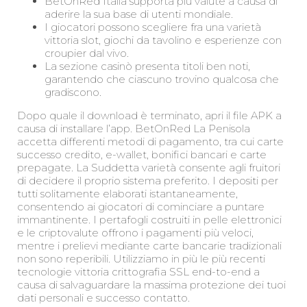
BetOnRed Italia supporta più valute a causa di
aderire la sua base di utenti mondiale.
I giocatori possono scegliere fra una varietà
vittoria slot, giochi da tavolino e esperienze con
croupier dal vivo.
La sezione casinò presenta titoli ben noti,
garantendo che ciascuno trovino qualcosa che
gradiscono.
Dopo quale il download è terminato, apri il file APK a
causa di installare l’app. BetOnRed La Penisola
accetta differenti metodi di pagamento, tra cui carte
successo credito, e-wallet, bonifici bancari e carte
prepagate. La Suddetta varietà consente agli fruitori
di decidere il proprio sistema preferito. I depositi per
tutti solitamente elaborati istantaneamente,
consentendo ai giocatori di cominciare a puntare
immantinente. I pertafogli costruiti in pelle elettronici
e le criptovalute offrono i pagamenti più veloci,
mentre i prelievi mediante carte bancarie tradizionali
non sono reperibili. Utilizziamo in più le più recenti
tecnologie vittoria crittografia SSL end-to-end a
causa di salvaguardare la massima protezione dei tuoi
dati personali e successo contatto.