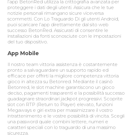
l’app BetonRed utilizza la crittografia avanzata per
proteggere i dati degli utenti. Assicura che le tue
notizie personali rimangano sicure viceversa
scommetti. Con Lo Traguardo Di gli utenti Android,
puoi scaricare l’app direttamente dal sito web
successo BetonRed. Assicurati di consentire le
installazioni da fonti sconosciute con le impostazioni
del tuo dispositivo.
App Mobile
Il nostro team vittoria assistenza è costantemente
pronto a salvaguardare un supporto rapido ed
efficace per offrirti la migliore competenza vittoria
gioco in altezza su Betonred. Mediante il casinò
Betonred, le slot machine garantiscono un gioco
deciso, pagamenti trasparenti e la possibilità successo
guadagnare straordinari jackpot progressivi. Scoprite
slot con RTP (Return to Player) elevato, funzioni
Megaways e giri extra per massimizzare il vostro
intrattenimento e le vostre possibilità di vincita. Scegli
una password quale combini lettere, numeri e
caratteri speciali con lo traguardo di una massimo
sicurezza.