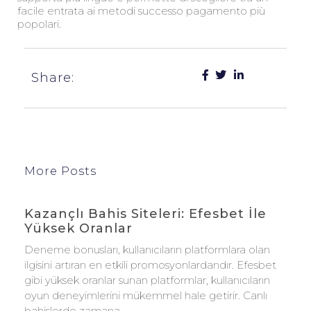
facile entrata ai metodi successo pagamento più
popolari.
Share:
More Posts
Kazançlı Bahis Siteleri: Efesbet İle
Yüksek Oranlar
Deneme bonusları, kullanıcıların platformlara olan
ilgisini artıran en etkili promosyonlardandır. Efesbet
gibi yüksek oranlar sunan platformlar, kullanıcıların
oyun deneyimlerini mükemmel hale getirir. Canlı
bahislerde zamana