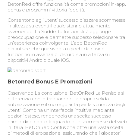
BetonRed offre funzionalità come promozioni in-app,
bonus e programmi vittoria fedeltà.
Consentono agli utenti successo piazzare scommesse
in altezza su eventi il quale stanno attualmente
avvenendo. La Suddetta funzionalità aggiunge
preoccupazione e permette successo selezionare tra
un’esperienza coinvolgente. L’app BetonRed
garantisce che qualsivoglia i giochi da casinò
funzionino in assenza di disturbi sia in altezza su
dispositivi Android quale iOS.
Betonred Bonus E Promozioni
Osservando La conclusione, BetOnRed La Penisola si
differenzia con lo traguardo di la propria solida
autorizzazione e il suo regolarità per la sicurezza degli
utenti. Combina un’interfaccia intuitiva mediante
opzioni estese, rendendola una scelta successo
prim’ordine con lo traguardo di le scommesse del web
in Italia. BetOnRed Confusione offre una vasta scelta
di metodi di erogazione, assicurando che i giocatori