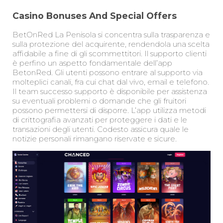
Casino Bonuses And Special Offers
BetOnRed La Penisola si concentra sulla trasparenza e
sulla protezione del acquirente, rendendola una scelta
affidabile a fine di gli scommettitori. Il supporto clienti
è perfino un aspetto fondamentale dell’app
BetonRed. Gli utenti possono entrare al supporto via
molteplici canali, fra cui chat dal vivo, email e telefono.
Il team successo supporto è disponibile per assistenza
su eventuali problemi o domande che gli fruitori
possono permettersi di disporre. L’app utilizza metodi
di crittografia avanzati per proteggere i dati e le
transazioni degli utenti. Codesto assicura quale le
notizie personali rimangano riservate e sicure.