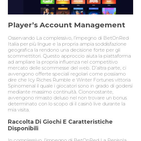
Player’s Account Management
Osservando La complessivo, l’impegno di BetOnRed
Italia per più lingue e la propria ampia soddisfazione
geografica la rendono una decisione forte per gli
scommettitori. Questo approccio aiuta la piattaforma
ad ampliare la propria influenza nel competitivo
mercato delle scommesse del web. D’altra parte, ci
avvengono offerte speciali regolari come possiamo
dire che Icy Riches Rumble e Winter Fortunes vittoria
Spinomenal il quale i giocatori sono in grado di godersi
mediante massimo continuità. Ciononostante,
avvengono rimasto deluso nel non trovare un bonus
determinato con lo scopo di il casinò live durante la
mia visita.
Raccolta Di Giochi E Caratteristiche
Disponibili
In complessivo, l’impegno di BetOnRed La Penisola