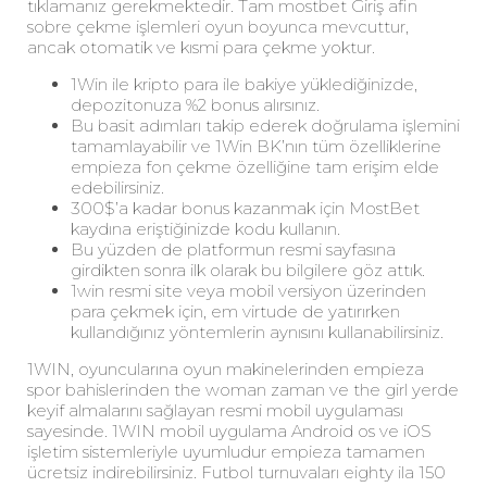
tıklamanız gerekmektedir. Tam mostbet Giriş afin
sobre çekme işlemleri oyun boyunca mevcuttur,
ancak otomatik ve kısmi para çekme yoktur.
1Win ile kripto para ile bakiye yüklediğinizde,
depozitonuza %2 bonus alırsınız.
Bu basit adımları takip ederek doğrulama işlemini
tamamlayabilir ve 1Win BK’nın tüm özelliklerine
empieza fon çekme özelliğine tam erişim elde
edebilirsiniz.
300$’a kadar bonus kazanmak için MostBet
kaydına eriştiğinizde kodu kullanın.
Bu yüzden de platformun resmi sayfasına
girdikten sonra ilk olarak bu bilgilere göz attık.
1win resmi site veya mobil versiyon üzerinden
para çekmek için, em virtude de yatırırken
kullandığınız yöntemlerin aynısını kullanabilirsiniz.
1WIN, oyuncularına oyun makinelerinden empieza
spor bahislerinden the woman zaman ve the girl yerde
keyif almalarını sağlayan resmi mobil uygulaması
sayesinde. 1WIN mobil uygulama Android os ve iOS
işletim sistemleriyle uyumludur empieza tamamen
ücretsiz indirebilirsiniz. Futbol turnuvaları eighty ila 150