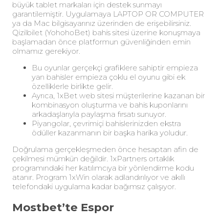
büyük tablet markaları için destek sunmayı
garantilemiştir. Uygulamaya LAPTOP OR COMPUTER
ya da Mac bilgisayarınız üzerinden de erişebilirsiniz.
Qizilbilet (YohohoBet) bahis sitesi üzerine konuşmaya
başlamadan önce platformun güvenliğinden emin
olmamız gerekiyor.
Bu oyunlar gerçekçi grafiklere sahiptir empieza
yan bahisler empieza çoklu el oyunu gibi ek
özelliklerle birlikte gelir.
Ayrıca, 1xBet web sitesi müşterilerine kazanan bir
kombinasyon oluşturma ve bahis kuponlarını
arkadaşlarıyla paylaşma fırsatı sunuyor.
Piyangolar, çevrimiçi bahislerinizden ekstra
ödüller kazanmanın bir başka harika yoludur.
Doğrulama gerçekleşmeden önce hesaptan afin de
çekilmesi mümkün değildir. 1xPartners ortaklık
programındaki her katılımcıya bir yönlendirme kodu
atanır. Program 1xWin olarak adlandırılıyor ve akıllı
telefondaki uygulama kadar bağımsız çalışıyor.
Mostbet’te Espor