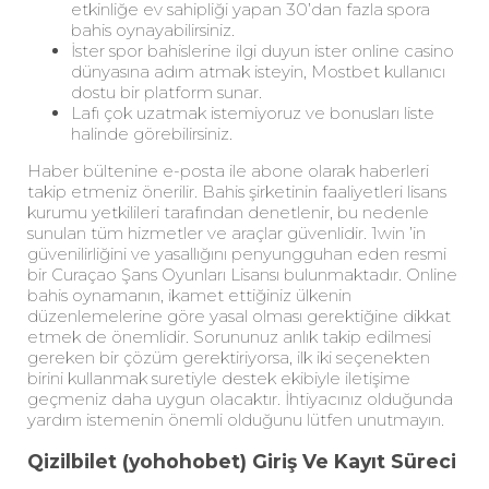
etkinliğe ev sahipliği yapan 30’dan fazla spora
bahis oynayabilirsiniz.
İster spor bahislerine ilgi duyun ister online casino
dünyasına adım atmak isteyin, Mostbet kullanıcı
dostu bir platform sunar.
Lafı çok uzatmak istemiyoruz ve bonusları liste
halinde görebilirsiniz.
Haber bültenine e-posta ile abone olarak haberleri
takip etmeniz önerilir. Bahis şirketinin faaliyetleri lisans
kurumu yetkilileri tarafından denetlenir, bu nedenle
sunulan tüm hizmetler ve araçlar güvenlidir. 1win ’in
güvenilirliğini ve yasallığını penyungguhan eden resmi
bir Curaçao Şans Oyunları Lisansı bulunmaktadır. Online
bahis oynamanın, ikamet ettiğiniz ülkenin
düzenlemelerine göre yasal olması gerektiğine dikkat
etmek de önemlidir. Sorununuz anlık takip edilmesi
gereken bir çözüm gerektiriyorsa, ilk iki seçenekten
birini kullanmak suretiyle destek ekibiyle iletişime
geçmeniz daha uygun olacaktır. İhtiyacınız olduğunda
yardım istemenin önemli olduğunu lütfen unutmayın.
Qizilbilet (yohohobet) Giriş Ve Kayıt Süreci