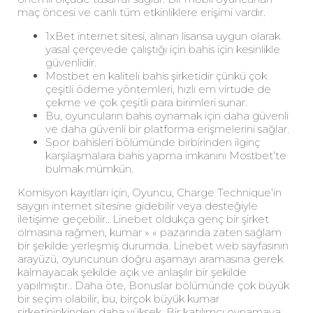
maç öncesi ve canlı tüm etkinliklere erişimi vardır.
1xBet internet sitesi, alınan lisansa uygun olarak
yasal çerçevede çalıştığı için bahis için kesinlikle
güvenlidir.
Mostbet en kaliteli bahis şirketidir çünkü çok
çeşitli ödeme yöntemleri, hızlı em virtude de
çekme ve çok çeşitli para birimleri sunar.
Bu, oyuncuların bahis oynamak için daha güvenli
ve daha güvenli bir platforma erişmelerini sağlar.
Spor bahisleri bölümünde birbirinden ilginç
karşılaşmalara bahis yapma imkanını Mostbet’te
bulmak mümkün.
Komisyon kayıtları için, Oyuncu, Charge Technique’in
saygın internet sitesine gidebilir veya desteğiyle
iletişime geçebilir.. Linebet oldukça genç bir şirket
olmasına rağmen, kumar » « pazarında zaten sağlam
bir şekilde yerleşmiş durumda. Linebet web sayfasının
arayüzü, oyuncunun doğru aşamayı aramasına gerek
kalmayacak şekilde açık ve anlaşılır bir şekilde
yapılmıştır.. Daha öte, Bonuslar bölümünde çok büyük
bir seçim olabilir, bu, birçok büyük kumar
şirketininkinden daha yüksek. Bir katılımcı oynamaya