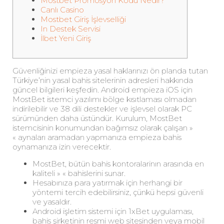
Mostbet Promosyon Kodu Nedir?
Canlı Casino
Mostbet Giriş İşlevselliği
In Destek Servisi
İlbet Yeni Giriş
Güvenliğinizi empieza yasal haklarınızı ön planda tutan
Türkiye’nin yasal bahis sitelerinin adresleri hakkında
güncel bilgileri keşfedin. Android empieza iOS için
MostBet istemci yazılımı bölge kısıtlaması olmadan
indirilebilir ve 38 dili destekler ve işlevsel olarak PC
sürümünden daha üstündür. Kurulum, MostBet
istemcisinin konumundan bağımsız olarak çalışan »
« aynaları aramadan yapmanıza empieza bahis
oynamanıza izin verecektir.
MostBet, bütün bahis kontoralarinın arasında en
kaliteli » « bahislerini sunar.
Hesabınıza para yatırmak için herhangi bir
yöntemi tercih edebilirsiniz, çünkü hepsi güvenli
ve yasaldır.
Android işletim sistemi için 1xBet uygulaması,
bahis şirketinin resmi web sitesinden veya mobil