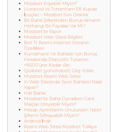
Mostbet Erişebilir Miyim?
Liverpool Vs Tottenham Efl Kupası
İpuçları – Mostbet Son Oranlar
Bir Bahis Şirketinden Bonus Almanın
Herhangi Bir Faydası Var Mı?
Mostbet’te Espor
Mostbet Web Sitesi Bilgileri
Bet Tr Resmi Internet Sitesinin
Özellikleri
Kumarhane Ve Bahisler Için Bonus
Hesabında Depozito Tutarının
+%500’üne Kadar Alın
Qizilbilet (yohohobet) Giriş Yolları
Mostbet Resmi Web Sitesi
In Web Sitesinde Spor Bahisleri Nasıl
Yapılır?
Hat Bahisi
Mostbet’te Bahis Oynarken Canlı
Maçları Izleyebilir Miyim?
Hesap Ayrıntılarımı Unutursam 1xbet
Şifremi Sıfırlayabilir Miyim?
Android İndir
Resmi Web Sitesi Mostbet Türkiye