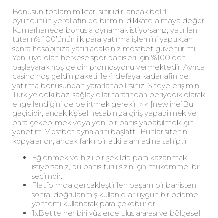
Bonusun toplam miktarı sınırlıdır, ancak belirli
oyuncunun yerel afin de birimini dikkate almaya değer.
Kumarhanede bonusla oynamak istiyorsanız, yatırılan
tutarın% 100’ünün ilk para yatırma işlemini yaptıktan
sonra hesabınıza yatırılacaksınız mostbet güvenilir mi.
Yeni üye olan herkese spor bahisleri için %100’den
başlayarak hoş geldin promosyonu vermektedir. Ayrıca
casino hoş geldin paketi ile 4 defaya kadar afin de
yatırma bonusundan yararlanabilirsiniz. Siteye erişimin
Türkiye’deki bazı sağlayıcılar tarafından periyodik olarak
engellendiğini de belirtmek gerekir. » « [newline]Bu
geçicidir, ancak kişisel hesabınıza giriş yapabilmek ve
para çekebilmek veya yeni bir bahis yapabilmek için
yönetim Mostbet aynalarını başlattı. Bunlar sitenin
kopyalarıdır, ancak farklı bir etki alanı adına sahiptir.
Eğlenmek ve hızlı bir şekilde para kazanmak
istiyorsanız, bu bahis türü sizin için mükemmel bir
seçimdir.
Platformda gerçekleştirilen başarılı bir bahisten
sonra, doğrulanmış kullanıcılar uygun bir ödeme
yöntemi kullanarak para çekebilirler.
1xBet’te her biri yüzlerce uluslararası ve bölgesel