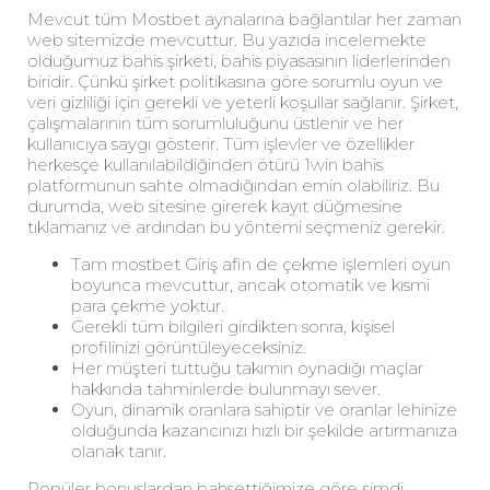
Mevcut tüm Mostbet aynalarına bağlantılar her zaman
web sitemizde mevcuttur. Bu yazıda incelemekte
olduğumuz bahis şirketi, bahis piyasasının liderlerinden
biridir. Çünkü şirket politikasına göre sorumlu oyun ve
veri gizliliği için gerekli ve yeterli koşullar sağlanır. Şirket,
çalışmalarının tüm sorumluluğunu üstlenir ve her
kullanıcıya saygı gösterir. Tüm işlevler ve özellikler
herkesçe kullanılabildiğinden ötürü 1win bahis
platformunun sahte olmadığından emin olabiliriz. Bu
durumda, web sitesine girerek kayıt düğmesine
tıklamanız ve ardından bu yöntemi seçmeniz gerekir.
Tam mostbet Giriş afin de çekme işlemleri oyun
boyunca mevcuttur, ancak otomatik ve kısmi
para çekme yoktur.
Gerekli tüm bilgileri girdikten sonra, kişisel
profilinizi görüntüleyeceksiniz.
Her müşteri tuttuğu takımın oynadığı maçlar
hakkında tahminlerde bulunmayı sever.
Oyun, dinamik oranlara sahiptir ve oranlar lehinize
olduğunda kazancınızı hızlı bir şekilde artırmanıza
olanak tanır.
Popüler bonuslardan bahsettiğimize göre şimdi