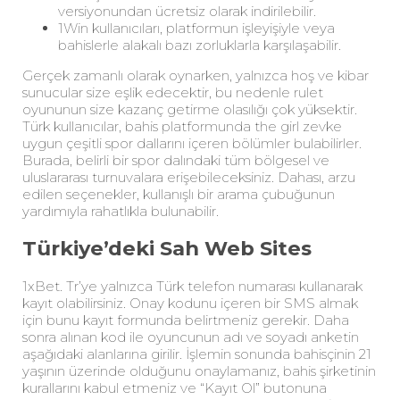
versiyonundan ücretsiz olarak indirilebilir.
1Win kullanıcıları, platformun işleyişiyle veya
bahislerle alakalı bazı zorluklarla karşılaşabilir.
Gerçek zamanlı olarak oynarken, yalnızca hoş ve kibar
sunucular size eşlik edecektir, bu nedenle rulet
oyununun size kazanç getirme olasılığı çok yüksektir.
Türk kullanıcılar, bahis platformunda the girl zevke
uygun çeşitli spor dallarını içeren bölümler bulabilirler.
Burada, belirli bir spor dalındaki tüm bölgesel ve
uluslararası turnuvalara erişebileceksiniz. Dahası, arzu
edilen seçenekler, kullanışlı bir arama çubuğunun
yardımıyla rahatlıkla bulunabilir.
Türkiye’deki Sah Web Sites
1xBet. Tr’ye yalnızca Türk telefon numarası kullanarak
kayıt olabilirsiniz. Onay kodunu içeren bir SMS almak
için bunu kayıt formunda belirtmeniz gerekir. Daha
sonra alınan kod ile oyuncunun adı ve soyadı anketin
aşağıdaki alanlarına girilir. İşlemin sonunda bahisçinin 21
yaşının üzerinde olduğunu onaylamanız, bahis şirketinin
kurallarını kabul etmeniz ve “Kayıt Ol” butonuna