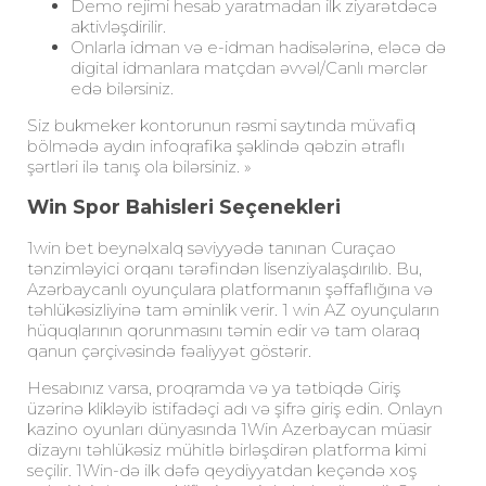
Demo rejimi hesab yaratmadan ilk ziyarətdəcə
aktivləşdirilir.
Onlarla idman və e-idman hadisələrinə, eləcə də
digital idmanlara matçdan əvvəl/Canlı mərclər
edə bilərsiniz.
Siz bukmeker kontorunun rəsmi saytında müvafiq
bölmədə aydın infoqrafika şəklində qəbzin ətraflı
şərtləri ilə tanış ola bilərsiniz. »
Win Spor Bahisleri Seçenekleri
1win bet beynəlxalq səviyyədə tanınan Curaçao
tənzimləyici orqanı tərəfindən lisenziyalaşdırılıb. Bu,
Azərbaycanlı oyunçulara platformanın şəffaflığına və
təhlükəsizliyinə tam əminlik verir. 1 win AZ oyunçuların
hüquqlarının qorunmasını təmin edir və tam olaraq
qanun çərçivəsində fəaliyyət göstərir.
Hesabınız varsa, proqramda və ya tətbiqdə Giriş
üzərinə klikləyib istifadəçi adı və şifrə giriş edin. Onlayn
kazino oyunları dünyasında 1Win Azerbaycan müasir
dizaynı təhlükəsiz mühitlə birləşdirən platforma kimi
seçilir. 1Win-də ilk dəfə qeydiyyatdan keçəndə xoş