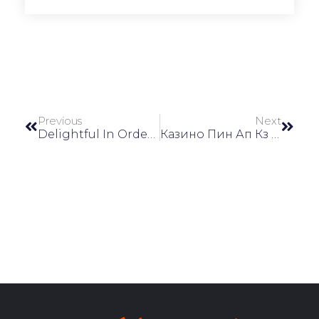
Previous
Next
Delightful In Order To Playcroco On The Internet Online Casino
Казино Пин Ап Кз Официальному Сайт Pin Up Casino