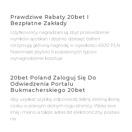
Prawdziwe Rabaty 20bet I
Bezpłatne Zakłady
Użytkownicy nagradzani są zbyt przewidzenie
wyników spotkań i zbytnio dziesięć trafień
otrzymują główną nagrodę w wysokości 4500 PLN.
Natomiast zbytnio 9 poprawnych typów
wynagrodzenie kosztuje
20bet Poland Zaloguj Się Do
Odwiedzenia Portalu
Bukmacherskiego 20bet
Aby uzyskać szybką odpowiedź, kliknij zieloną ikonę
czatu w prawym dolnym rogu stronicy. Wpisz swe
imię i miano a także adres list elektroniczny, postaw
na