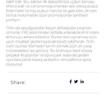
təklif edir. Bu, adətən ilk depozitinizə uyğun bonusu
ehtiva edir və cari promosyonlardan asılı olaraq pulsuz
fırlanmalar və hoy pulsuz mərclər ilə gələ bilər. Ən son
bonus məlumatları üçün promosyonlar səhifəsini
yoxlayın.
1Win-də qeydiyyatdan keçən istifadəçilər peşman
olmurlar. Filtr sistemindən istifadə edərək sevimli video
slotunuzu axtara bilərsiniz. Bunlar sizin oynamaq üçün
uzun müddət gözləməyəcək sürətli təkliflərdir. 1Win
canlı oyunlar bölməsini təmin etmək üçün ən yaxşı
mütəxəssisləri işə götürür. Bu bölməyə daxil olaraq
peşəkar krupiyerlər və oyunçular arasında gedən
oyunlara şahid olaraq əsl kazino atmosferinə qərq
olursunuz.
Share: