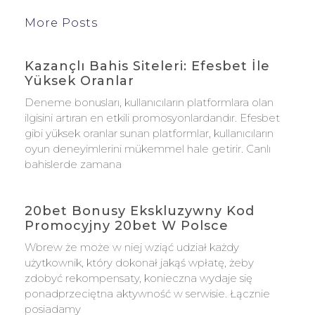
More Posts
Kazançlı Bahis Siteleri: Efesbet İle
Yüksek Oranlar
Deneme bonusları, kullanıcıların platformlara olan
ilgisini artıran en etkili promosyonlardandır. Efesbet
gibi yüksek oranlar sunan platformlar, kullanıcıların
oyun deneyimlerini mükemmel hale getirir. Canlı
bahislerde zamana
20bet Bonusy Ekskluzywny Kod
Promocyjny 20bet W Polsce
Wbrew że może w niej wziąć udział każdy
użytkownik, który dokonał jakąś wpłatę, żeby
zdobyć rekompensaty, konieczna wydaje się
ponadprzeciętna aktywność w serwisie. Łącznie
posiadamy