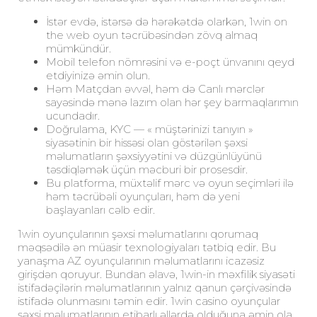
İstər evdə, istərsə də hərəkətdə olarkən, 1win on
the web oyun təcrübəsindən zövq almaq
mümkündür.
Mobil telefon nömrəsini və e-poçt ünvanını qeyd
etdiyinizə əmin olun.
Həm Matçdan əvvəl, həm də Canlı mərclər
sayəsində mənə lazım olan hər şey barmaqlarımın
ucundadır.
Doğrulama, KYC — « müştərinizi tanıyın »
siyasətinin bir hissəsi olan göstərilən şəxsi
məlumatların şəxsiyyətini və düzgünlüyünü
təsdiqləmək üçün məcburi bir prosesdir.
Bu platforma, müxtəlif mərc və oyun seçimləri ilə
həm təcrübəli oyunçuları, həm də yeni
başlayanları cəlb edir.
1win oyunçularının şəxsi məlumatlarını qorumaq
məqsədilə ən müasir texnologiyaları tətbiq edir. Bu
yanaşma AZ oyunçularının məlumatlarını icazəsiz
girişdən qoruyur. Bundan əlavə, 1win-in məxfilik siyasəti
istifadəçilərin məlumatlarının yalnız qanun çərçivəsində
istifadə olunmasını təmin edir. 1win casino oyunçular
şəxsi məlumatlarının etibarlı əllərdə olduğuna əmin ola