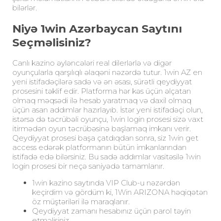
bilərlər.
Niyə 1win Azərbaycan Saytını
Seçməlisiniz?
Canlı kazino əyləncələri real dilerlərlə və digər
oyunçularla qarşılıqlı əlaqəni nəzərdə tutur. 1win AZ en
yeni istifadəçilərə sadə və ən əsası, sürətli qeydiyyat
prosesini təklif edir. Platforma hər kəs üçün əlçatan
olmaq məqsədi ilə hesab yaratmaq və daxil olmaq
üçün asan addımlar hazırlayıb. İstər yeni istifadəçi olun,
istərsə də təcrübəli oyunçu, 1win login prosesi sizə vaxt
itirmədən oyun təcrübəsinə başlamaq imkanı verir.
Qeydiyyat prosesi başa çatdıqdan sonra, siz 1win get
access edərək platformanın bütün imkanlarından
istifadə edə bilərsiniz. Bu sadə addımlar vasitəsilə 1win
login prosesi bir neçə saniyədə tamamlanır.
1win kazino saytında VIP Club-u nəzərdən
keçirdim və gördüm ki, 1Win ARIZONA həqiqətən
öz müştəriləri ilə maraqlanır.
Qeydiyyat zamanı hesabınız üçün parol təyin
etməlisiniz.