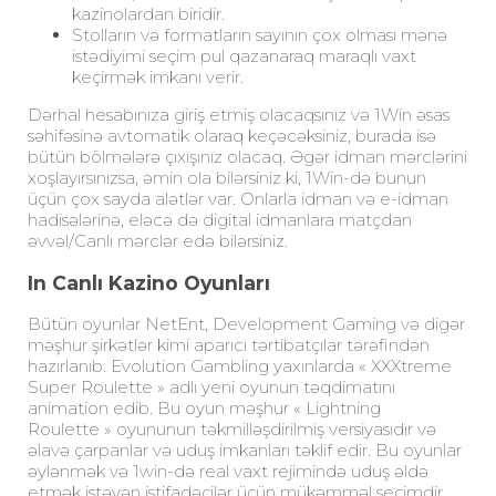
kazinolardan biridir.
Stolların və formatların sayının çox olması mənə
istədiyimi seçim pul qazanaraq maraqlı vaxt
keçirmək imkanı verir.
Dərhal hesabınıza giriş etmiş olacaqsınız və 1Win əsas
səhifəsinə avtomatik olaraq keçəcəksiniz, burada isə
bütün bölmələrə çıxışınız olacaq. Əgər idman mərclərini
xoşlayırsınızsa, əmin ola bilərsiniz ki, 1Win-də bunun
üçün çox sayda alətlər var. Onlarla idman və e-idman
hadisələrinə, eləcə də digital idmanlara matçdan
əvvəl/Canlı mərclər edə bilərsiniz.
In Canlı Kazino Oyunları
Bütün oyunlar NetEnt, Development Gaming və digər
məşhur şirkətlər kimi aparıcı tərtibatçılar tərəfindən
hazırlanıb. Evolution Gambling yaxınlarda « XXXtreme
Super Roulette » adlı yeni oyunun təqdimatını
animation edib. Bu oyun məşhur « Lightning
Roulette » oyununun təkmilləşdirilmiş versiyasıdır və
əlavə çarpanlar və uduş imkanları təklif edir. Bu oyunlar
əylənmək və 1win-də real vaxt rejimində uduş əldə
etmək istəyən istifadəçilər üçün mükəmməl seçimdir.