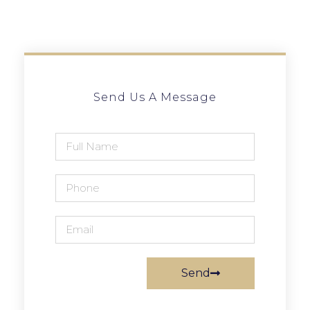
Send Us A Message
Send