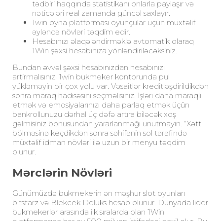
tədbiri haqqında statistikanı onlarla paylaşır və
nəticələri real zamanda güncəl saxlayır.
1win oyna platforması oyunçular üçün müxtəlif
əyləncə növləri təqdim edir.
Hesabınızı əlaqələndirməklə avtomatik olaraq
1Win şəxsi hesabınıza yönləndiriləcəksiniz.
Bundan əvvəl şəxsi hesabınızdan hesabınızı
artirmalısınız. 1win bukmeker kontorunda pul
yükləməyin bir çox yolu var. Vəsaitlər kreditləşdirildikdən
sonra maraq hadisəsini seçməlisiniz. İşləri daha maraqlı
etmək və emosiyalarınızı daha parlaq etmək üçün
bankrollunuzu dərhal üç dəfə artıra biləcək xoş
gəlmisiniz bonusundan yararlanmağı unutmayın. “Xətt”
bölməsinə keçdikdən sonra səhifənin sol tərəfində
müxtəlif idman növləri ilə uzun bir menyu təqdim
olunur.
Mərclərin Növləri
Günümüzdə bukmekerin ən məşhur slot oyunları
bitstarz və Blekcek Deluks hesab olunur. Dünyada lider
bukmekerlər arasında ilk sıralarda olan 1Win