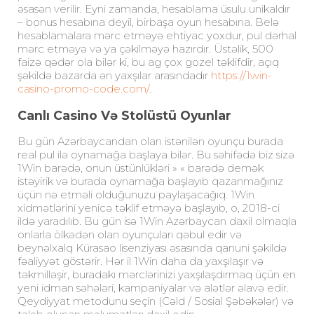
əsasən verilir. Eyni zamanda, hesablama üsulu unikaldır
– bonus hesabına deyil, birbaşa oyun hesabına. Belə
hesablamalara mərc etməyə ehtiyac yoxdur, pul dərhal
mərc etməyə və ya çəkilməyə hazırdır. Üstəlik, 500
faizə qədər ola bilər ki, bu ag çox gozel təklifdir, açıq
şəkildə bazarda ən yaxşılar arasındadır
https://1win-
casino-promo-code.com/
.
Canlı Casino Və Stolüstü Oyunlar
Bu gün Azərbaycandan olan istənilən oyunçu burada
real pul ilə oynamağa başlaya bilər. Bu səhifədə biz sizə
1Win barədə, onun üstünlükləri » « barədə demək
istəyirik və burada oynamağa başlayıb qazanmağınız
üçün nə etməli olduğunuzu paylaşacağıq. 1Win
xidmətlərini yenicə təklif etməyə başlayıb, o, 2018-ci
ildə yaradılıb. Bu gün isə 1Win Azərbaycan daxil olmaqla
onlarla ölkədən olan oyunçuları qəbul edir və
beynəlxalq Kürasao lisenziyası əsasında qanuni şəkildə
fəaliyyət göstərir. Hər il 1Win daha da yaxşılaşır və
təkmilləşir, buradakı mərclərinizi yaxşılaşdırmaq üçün en
yeni idman səhələri, kampaniyalar və alətlər əlavə edir.
Qeydiyyat metodunu seçin (Cəld / Sosial Şəbəkələr) və