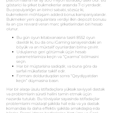
platformasına hər ay 500 milyon istifadəçi daxil olur. Bu
göstərici ilə şirkət bukmekerlər arasında 7-ci yerdədir.
Bu populyarlığın ən birinci səbəbi, sözsüz ki,
bukmekerin möhtəşəm added bonus kampaniyalarıdır.
Bukmeker yeni qoşulanlara verdiyi ilkin depozit bonusu
ilə ən çox reward verən mərc şirkətlərindən biri hesab
olunur.
Bu gün oyun kitabxanasına təsirli 8552 oyun
daxildir ki, bu da onu iGaming sənayesindəki ən
böyük və ən müxtəlif oyunlardan birinə çevirir.
Uduşlarınızı geri götürmək üçün hesab
parametrlərinizə keçin və “Çıxarma” bölməsini
seçin.
Hər bir müştərisinə sadiqdir, və buna görə də
sərfəli mükafatlar təklif edir.
Formanı doldurduqdan sonra “Qeydiyyatdan
keçin” düyməsinə basın.
Hər bir əlaqə üsulu istifadəçilərə yüksək səviyyəli dəstək
və problemlərin sürətli həllini təmin etmək üçün
nəzərdə tutulub. Bu tövsiyələr sayəsində istifadəçilər
problemlərini müstəqil şəkildə həll edə və ya dəstək
komandası ilə daha effektiv şəkildə əməkdaşlıq edə